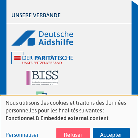
UNSERE VERBÄNDE
Logos
Nous utilisons des cookies et traitons des données
Use
personnelles pour les finalités suivantes :
of
Follow
Facebook
Twitter
YouTube
Instagram
Fonctionnel & Embedded external content
.
personal
us
data
on:
Personnaliser
Refuser
Accepter
Footer
Contact
Imprint
Privacy policy
and