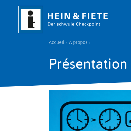
Aller
au
contenu
principal
Fil
Accueil
A propos
d'Ariane
Présentation