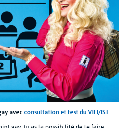
 gay avec
consultation et test du VIH/IST
nt gay, tu as la possibilité de te faire