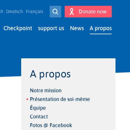
Open Search
Donate now
sh
Deutsch
Français
Search
Checkpoint
support us
News
A propos
A propos
Notre mission
Présentation de soi-même
Équipe
Contact
Fotos @ Facebook