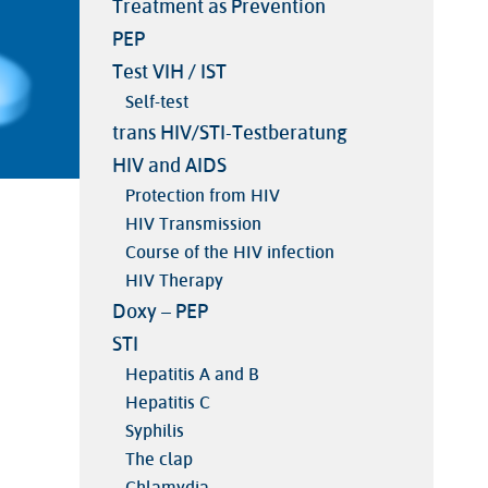
Treatment as Prevention
PEP
Test VIH / IST
Self-test
trans HIV/STI-Testberatung
HIV and AIDS
Protection from HIV
HIV Transmission
Course of the HIV infection
HIV Therapy
Doxy – PEP
STI
Hepatitis A and B
Hepatitis C
Syphilis
The clap
Chlamydia