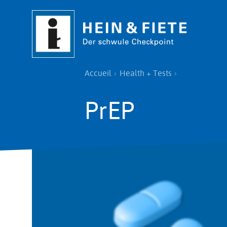
Aller
au
contenu
principal
Fil
Accueil
Health + Tests
d'Ariane
PrEP