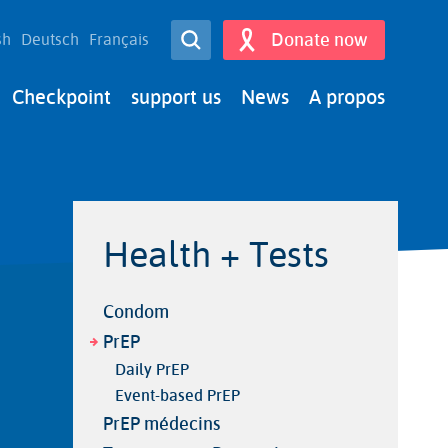
Open Search
Donate now
sh
Deutsch
Français
Search
Checkpoint
support us
News
A propos
Health + Tests
Condom
PrEP
Daily PrEP
Event-based PrEP
PrEP médecins