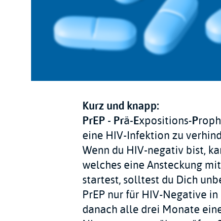
Kurz und knapp:
PrEP
-
Pr
ä-
E
xpositions-
P
roph
eine HIV-Infektion zu verhin
Wenn du HIV-negativ bist, k
welches eine Ansteckung mit 
startest, solltest du Dich un
PrEP nur für HIV-Negative in 
danach alle drei Monate ein