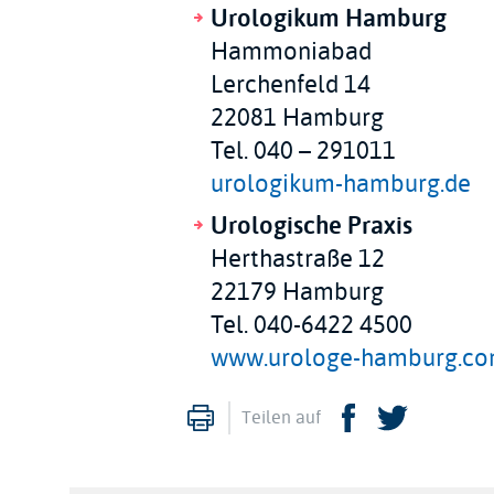
Urologikum Hamburg
Hammoniabad
Lerchenfeld 14
22081 Hamburg
Tel. 040 – 291011
urologikum-hamburg.de
Urologische Praxis
Herthastraße 12
22179 Hamburg
Tel. 040-6422 4500
www.urologe-hamburg.c
Drucken
Facebook
Twitte
Teilen auf