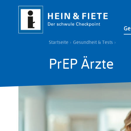
Direkt
zum
Inhalt
Main
Ge
navi
Pfadnavigation
Startseite
Gesundheit & Tests
PrEP Ärzte