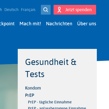
Open Search
Jetzt spenden
sh
Deutsch
Français
Search
ckpoint
Mach mit!
Nachrichten
Über uns
Gesundheit &
Tests
Kondom
PrEP
PrEP - tägliche Einnahme
PrEP - anlassbezogene Einnahme