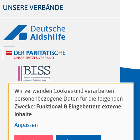
UNSERE VERBÄNDE
Logos
Wir verwenden Cookies und verarbeiten
Verwendung
personenbezogene Daten für die folgenden
von
Zwecke:
Funktional & Eingebettete externe
personenbezogenen
Inhalte
.
Daten
Anpassen
und
Cookies