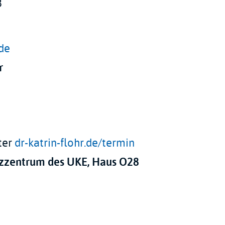
8
de
r
ter
dr-katrin-flohr.de/termin
zzentrum des UKE, Haus O28