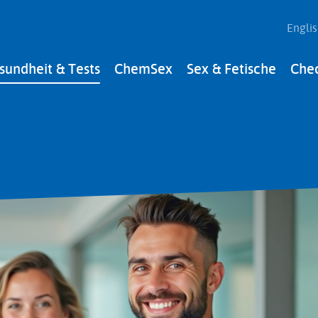
Engli
sundheit & Tests
ChemSex
Sex & Fetische
Che
gation