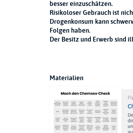
besser einzuschätzen.
Risikoloser Gebrauch ist nic
Drogenkonsum kann schwerwi
Folgen haben.
Der Besitz und Erwerb sind il
Materialien
Fl
C
De
di
un
au