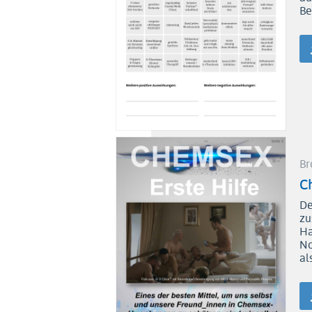
Be
Br
C
De
zu
Ha
No
al