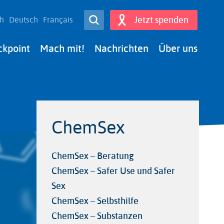
Open Search
Jetzt spenden
sh
Deutsch
Français
Search
ckpoint
Mach mit!
Nachrichten
Über uns
ChemSex
ChemSex – Beratung
ChemSex – Safer Use und Safer
Sex
ChemSex – Selbsthilfe
ChemSex – Substanzen