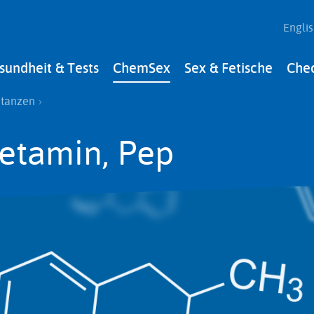
Engli
sundheit & Tests
ChemSex
Sex & Fetische
Che
gation
stanzen
etamin, Pep