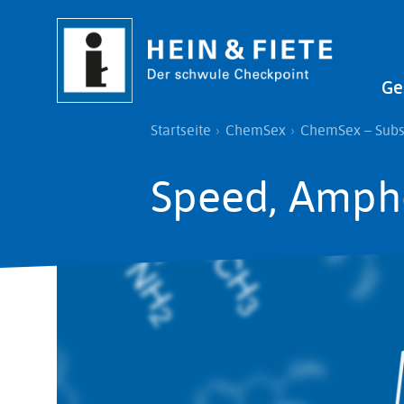
Direkt
zum
Inhalt
Main
Ge
navi
Pfadnavigation
Startseite
ChemSex
ChemSex – Sub
Speed, Amph