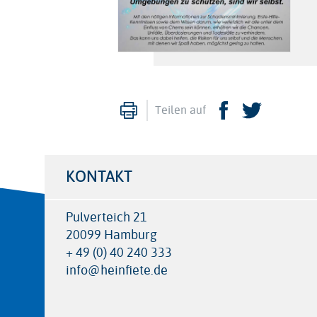
Drucken
Facebook
Twitte
Teilen auf
KONTAKT
Pulverteich 21
20099 Hamburg
+ 49 (0) 40 240 333
info@heinfiete.de