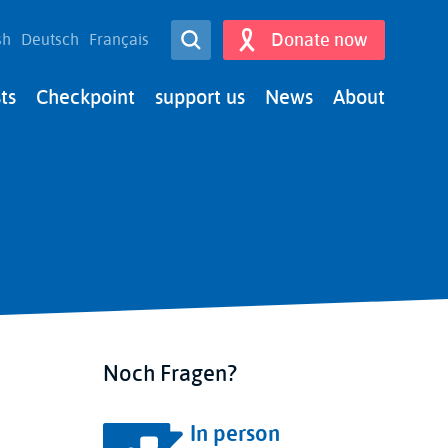
Open Search
Donate now
sh
Deutsch
Français
Search
ts
Checkpoint
support us
News
About
Noch Fragen?
In person