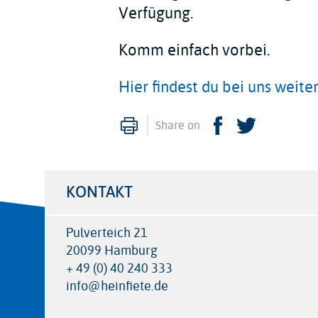
Verfügung.
Komm einfach vorbei.
Hier findest du bei uns weite
Print
Facebook
Twitter
Share on
KONTAKT
Pulverteich 21
20099 Hamburg
+ 49 (0) 40 240 333
info@heinfiete.de