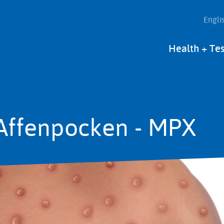
Engli
Main
Health + Tes
navigation
Affenpocken - MPX